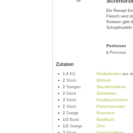
Schmorbr
Ein Rezept für
Fleisch wird d
Rotwein gibt d
Schupfnudeln 
Portionen
6
Personen
Zutaten
1,4
Rinderbraten
KG
aus d
2
Möhren
Stück
2
Staudensellerie
Stangen
2
Schalotten
Stück
3
Knoblauchzehen
Stück
2
Fleischtomaten
Stück
2
Rosmarin
Zweige
1/2
Basilikum
Bund
1/2
Zimt
Stange
2
Gewürznelken
Stück