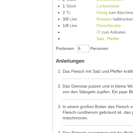
1
Lorbeerblatt
Stück
2
Honig
TL
zum Abschme
3/8
Rotwein
Liter
halbtrocken
1/8
Fleischbrühe
Liter
Öl
zum Anbraten
Salz, Pfeffer
Portionen:
Personen
Anleitungen
Das Fleisch mit Salz und Pfeffer kräft
Das Gemüse putzen und in kleine Wür
von den Stängeln zupfen. Ein paar Blä
In einem großen Bräter das Fleisch v
Fleisch rundherum gebräunt ist, da
mitschmoren.
Den Rotwein zusammen mit der Brüh