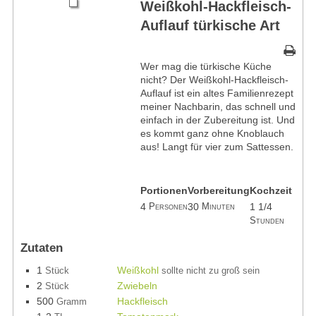
Weißkohl-Hackfleisch-
Auflauf türkische Art
Wer mag die türkische Küche
nicht? Der Weißkohl-Hackfleisch-
Auflauf ist ein altes Familienrezept
meiner Nachbarin, das schnell und
einfach in der Zubereitung ist. Und
es kommt ganz ohne Knoblauch
aus! Langt für vier zum Sattessen.
Portionen
Vorbereitung
Kochzeit
4
30
1 1/4
Personen
Minuten
Stunden
Zutaten
1
Weißkohl
Stück
sollte nicht zu groß sein
2
Zwiebeln
Stück
500
Hackfleisch
Gramm