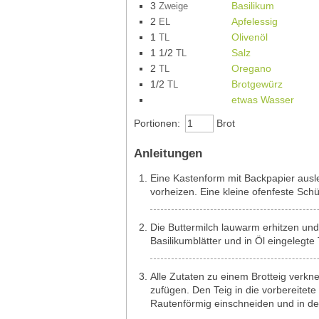
3
Basilikum
Zweige
2
Apfelessig
EL
1
Olivenöl
TL
1 1/2
Salz
TL
2
Oregano
TL
1/2
Brotgewürz
TL
etwas Wasser
Portionen:
Brot
Anleitungen
Eine Kastenform mit Backpapier ausl
vorheizen. Eine kleine ofenfeste Sch
Die Buttermilch lauwarm erhitzen und 
Basilikumblätter und in Öl eingelegt
Alle Zutaten zu einem Brotteig verkne
zufügen. Den Teig in die vorbereitete
Rautenförmig einschneiden und in den