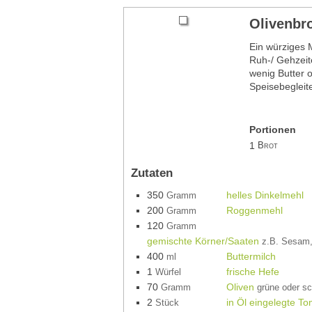
Olivenbr
Ein würziges M
Ruh-/ Gehzeit
wenig Butter o
Speisebegleit
Portionen
1
Brot
Zutaten
350
helles Dinkelmehl
Gramm
200
Roggenmehl
Gramm
120
Gramm
gemischte Körner/Saaten
z.B. Sesam,
400
Buttermilch
ml
1
frische Hefe
Würfel
70
Oliven
Gramm
grüne oder s
2
in Öl eingelegte T
Stück