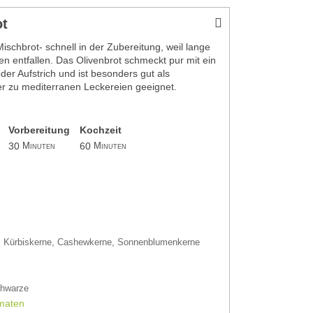
ot
ischbrot- schnell in der Zubereitung, weil lange
en entfallen. Das Olivenbrot schmeckt pur mit ein
der Aufstrich und ist besonders gut als
er zu mediterranen Leckereien geeignet.
Vorbereitung
Kochzeit
30
60
Minuten
Minuten
 Kürbiskerne, Cashewkerne, Sonnenblumenkerne
chwarze
omaten