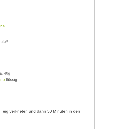
ine
ufe!!
a. 40g
ine
flüssig
 Teig verkneten und dann 30 Minuten in den