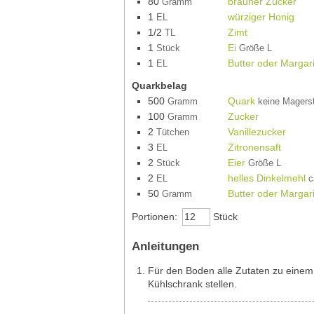
80
brauner Zucker
Gramm
1
würziger Honig
EL
1/2
Zimt
TL
1
Ei
Stück
Größe L
1
Butter oder Margar
EL
Quarkbelag
500
Quark
Gramm
keine Magerst
100
Zucker
Gramm
2
Vanillezucker
Tütchen
3
Zitronensaft
EL
2
Eier
Stück
Größe L
2
helles Dinkelmehl
EL
c
50
Butter oder Margar
Gramm
Portionen:
Stück
Anleitungen
Für den Boden alle Zutaten zu einem
Kühlschrank stellen.