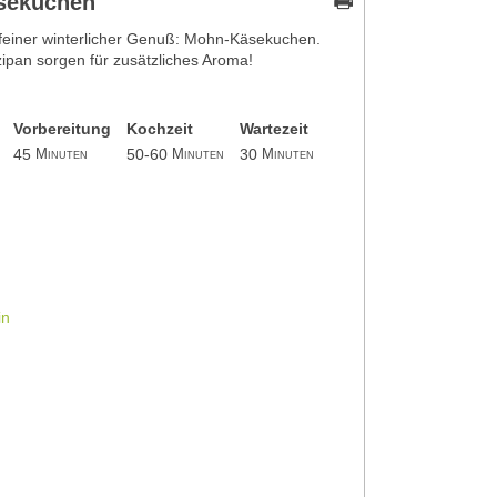
sekuchen
n feiner winterlicher Genuß: Mohn-Käsekuchen.
ipan sorgen für zusätzliches Aroma!
Vorbereitung
Kochzeit
Wartezeit
45
50-60
30
Minuten
Minuten
Minuten
in