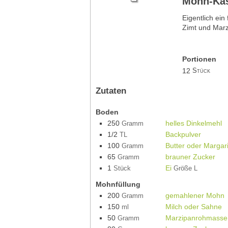
Mohn-Kä
Eigentlich ei
Zimt und Marz
Portionen
12
Stück
Zutaten
Boden
250
helles Dinkelmehl
Gramm
1/2
Backpulver
TL
100
Butter oder Margar
Gramm
65
brauner Zucker
Gramm
1
Ei
Stück
Größe L
Mohnfüllung
200
gemahlener Mohn
Gramm
150
Milch oder Sahne
ml
50
Marzipanrohmasse
Gramm