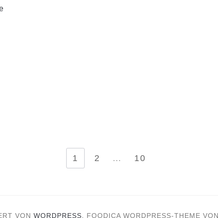
e
UNG
1
2
…
10
ERT VON
WORDPRESS.
FOODICA WORDPRESS-THEME VO