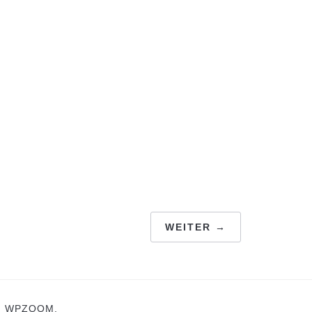
WEITER →
N
WPZOOM.