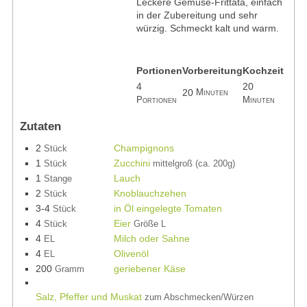
Leckere Gemüse-Frittata, einfach
in der Zubereitung und sehr
würzig. Schmeckt kalt und warm.
Portionen
Vorbereitung
Kochzeit
4
20
20
Minuten
Portionen
Minuten
Zutaten
2
Champignons
Stück
1
Zucchini
Stück
mittelgroß (ca. 200g)
1
Lauch
Stange
2
Knoblauchzehen
Stück
3-4
in Öl eingelegte Tomaten
Stück
4
Eier
Stück
Größe L
4
Milch oder Sahne
EL
4
Olivenöl
EL
200
geriebener Käse
Gramm
Salz, Pfeffer und Muskat
zum Abschmecken/Würzen