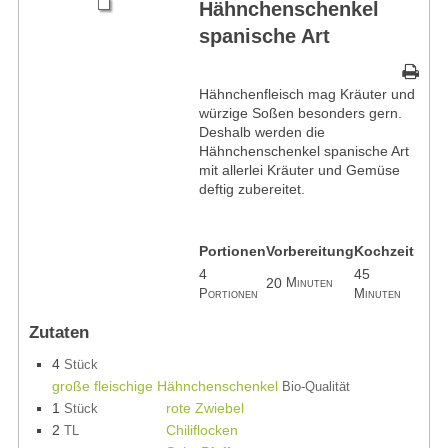
Hähnchenschenkel
spanische Art
Hähnchenfleisch mag Kräuter und
würzige Soßen besonders gern.
Deshalb werden die
Hähnchenschenkel spanische Art
mit allerlei Kräuter und Gemüse
deftig zubereitet.
Portionen
Vorbereitung
Kochzeit
4
45
20
Minuten
Portionen
Minuten
Zutaten
4
Stück
große fleischige Hähnchenschenkel
Bio-Qualität
1
rote Zwiebel
Stück
2
Chiliflocken
TL