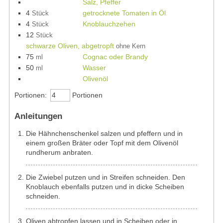
Salz, Pfeffer
4
getrocknete Tomaten in Öl
Stück
4
Knoblauchzehen
Stück
12
Stück
schwarze Oliven, abgetropft
ohne Kern
75
Cognac oder Brandy
ml
50
Wasser
ml
Olivenöl
Portionen:
Portionen
Anleitungen
Die Hähnchenschenkel salzen und pfeffern und in
einem großen Bräter oder Topf mit dem Olivenöl
rundherum anbraten.
Die Zwiebel putzen und in Streifen schneiden. Den
Knoblauch ebenfalls putzen und in dicke Scheiben
schneiden.
Oliven abtropfen lassen und in Scheiben oder in