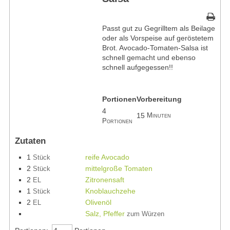
Passt gut zu Gegrilltem als Beilage
oder als Vorspeise auf geröstetem
Brot. Avocado-Tomaten-Salsa ist
schnell gemacht und ebenso
schnell aufgegessen!!
Portionen
Vorbereitung
4
15
Minuten
Portionen
Zutaten
1
reife Avocado
Stück
2
mittelgroße Tomaten
Stück
2
Zitronensaft
EL
1
Knoblauchzehe
Stück
2
Olivenöl
EL
Salz, Pfeffer
zum Würzen