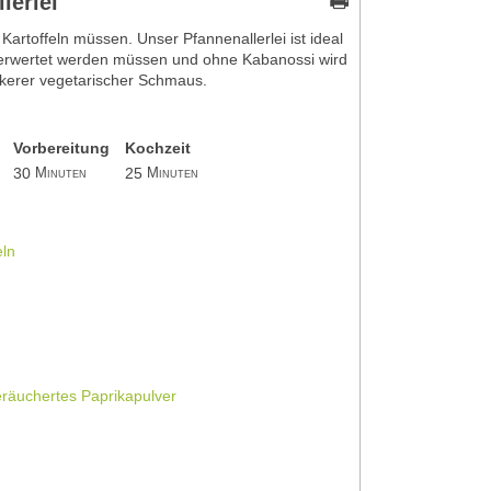
lerlei
r Kartoffeln müssen. Unser Pfannenallerlei ist ideal
erwertet werden müssen und ohne Kabanossi wird
ckerer vegetarischer Schmaus.
Vorbereitung
Kochzeit
30
25
Minuten
Minuten
eln
eräuchertes Paprikapulver