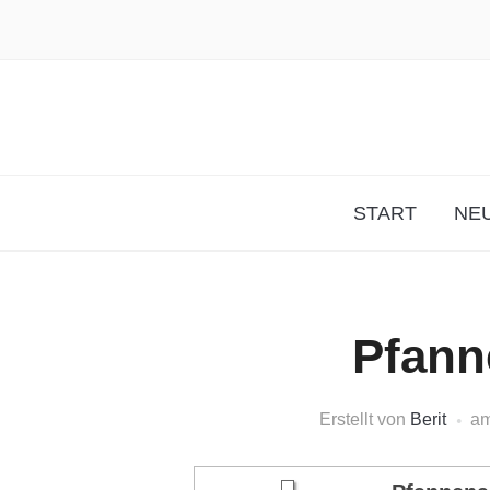
START
NEU
Pfanne
Erstellt von
Berit
a