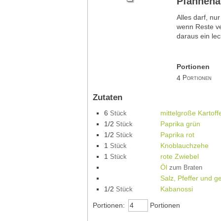
Pfannenal
Alles darf, nu
wenn Reste v
daraus ein le
Portionen
4
Portionen
Zutaten
6
mittelgroße Kartoff
Stück
1/2
Paprika grün
Stück
1/2
Paprika rot
Stück
1
Knoblauchzehe
Stück
1
rote Zwiebel
Stück
Öl
zum Braten
Salz, Pfeffer und g
1/2
Kabanossi
Stück
Portionen:
Portionen