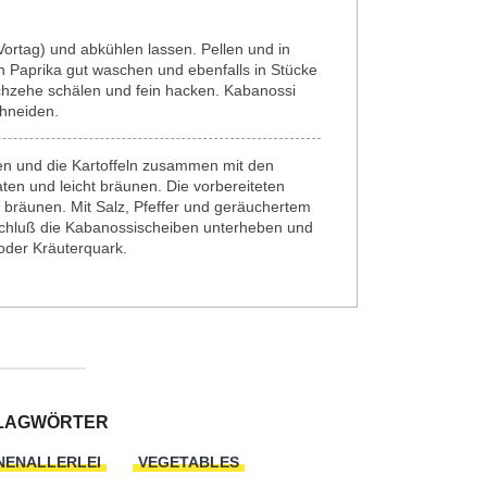
Vortag) und abkühlen lassen. Pellen und in
 Paprika gut waschen und ebenfalls in Stücke
chzehe schälen und fein hacken. Kabanossi
chneiden.
zen und die Kartoffeln zusammen mit den
en und leicht bräunen. Die vorbereiteten
 bräunen. Mit Salz, Pfeffer und geräuchertem
chluß die Kabanossischeiben unterheben und
oder Kräuterquark.
LAGWÖRTER
NENALLERLEI
VEGETABLES