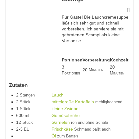
Für Gäste! Die Lauchcremesuppe
läßt sich sehr gut und schnell
vorbereiten. Ich serviere sie mit
gebratenen Scampi als kleine
Vorspeise.
Portionen
Vorbereitung
Kochzeit
3
20
20
Minuten
Portionen
Minuten
Zutaten
2
Lauch
Stangen
2
mittelgroße Kartoffeln
Stück
mehligkochend
1
kleine Zwiebel
Stück
600
Gemüsebrühe
ml
12
Garnelen
Stück
roh und ohne Schale
2-3
Frischkäse
EL
Schmand paßt auch
Öl
zum Braten