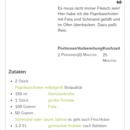
Es muss nicht immer Fleisch sein!
Hier habe ich die Paprikaschoten
mit Feta und Schmand gefüllt und
im Ofen überbacken. Dazu paßt
Reis.
Portionen
Vorbereitung
Kochzeit
2
20
25
Personen
Minuten
Minuten
Zutaten
2
Stück
Paprikaschoten mittelgroß
Bioqualität
150
Gemüsebrühe
ml
1
große Tomate
Stück
100
Feta
Gramm
50
Gramm
Schmand oder saure Sahne
es geht auch Frischkäse
1-2
gemischte Kräuter
EL
nach Belieben