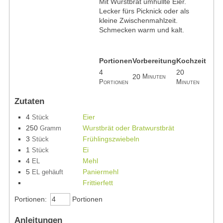
Mit Wurstbrät umhüllte Eier.
Lecker fürs Picknick oder als
kleine Zwischenmahlzeit.
Schmecken warm und kalt.
Portionen
Vorbereitung
Kochzeit
4
20
20
Minuten
Portionen
Minuten
Zutaten
4
Eier
Stück
250
Wurstbrät oder Bratwurstbrät
Gramm
3
Frühlingszwiebeln
Stück
1
Ei
Stück
4
Mehl
EL
5
Paniermehl
EL gehäuft
Frittierfett
Portionen:
Portionen
Anleitungen