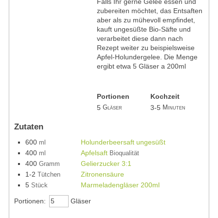
Falls Ihr gerne Gelee essen und
zubereiten möchtet, das Entsaften
aber als zu mühevoll empfindet,
kauft ungesüßte Bio-Säfte und
verarbeitet diese dann nach
Rezept weiter zu beispielsweise
Apfel-Holundergelee. Die Menge
ergibt etwa 5 Gläser a 200ml
Portionen
Kochzeit
5
3-5
Gläser
Minuten
Zutaten
600
Holunderbeersaft ungesüßt
ml
400
Apfelsaft
ml
Bioqualität
400
Gelierzucker 3:1
Gramm
1-2
Zitronensäure
Tütchen
5
Marmeladengläser 200ml
Stück
Portionen:
Gläser