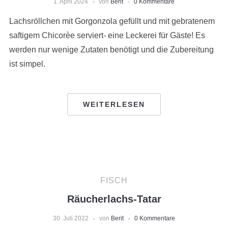
1. April 2024
von
Berit
0 Kommentare
Lachsröllchen mit Gorgonzola gefüllt und mit gebratenem
saftigem Chicorèe serviert- eine Leckerei für Gäste! Es
werden nur wenige Zutaten benötigt und die Zubereitung
ist simpel.
WEITERLESEN
FISCH
Räucherlachs-Tatar
30. Juli 2022
von
Berit
0 Kommentare