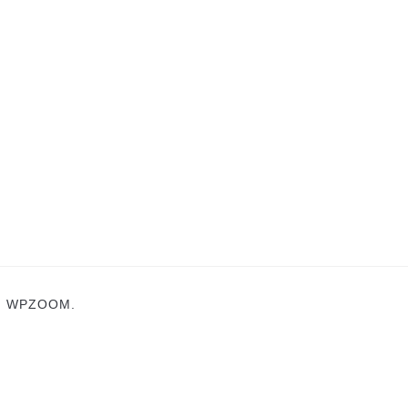
N
WPZOOM.