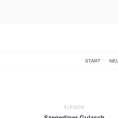
START
NEU
FLEISCH
Szegediner Gulasch