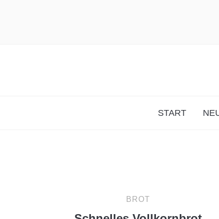
START
NEU
BROT
Schnelles Vollkornbrot