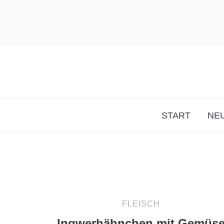
START
NEU
FLEISCH
Ingwerhähnchen mit Gemüs