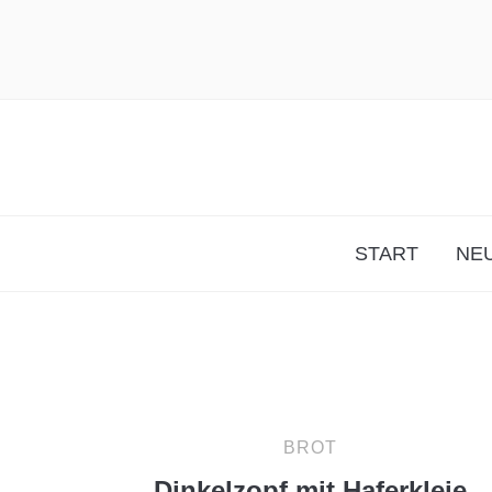
START
NEU
BROT
Dinkelzopf mit Haferkleie