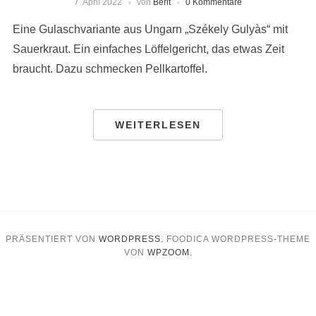
7. April 2022
von
Berit
0 Kommentare
Eine Gulaschvariante aus Ungarn „Székely Gulyàs“ mit
Sauerkraut. Ein einfaches Löffelgericht, das etwas Zeit
braucht. Dazu schmecken Pellkartoffel.
WEITERLESEN
PRÄSENTIERT VON
WORDPRESS.
FOODICA WORDPRESS-THEME
VON
WPZOOM.