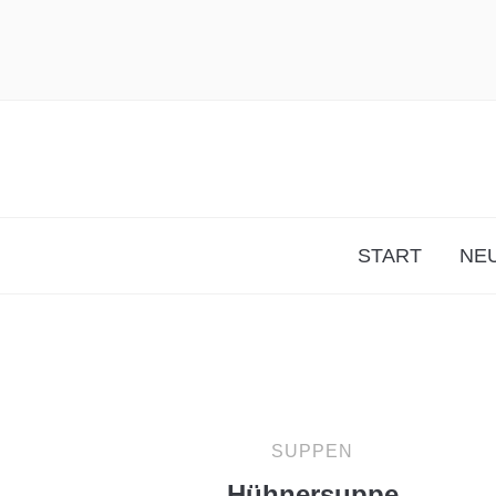
START
NEU
SUPPEN
Hühnersuppe